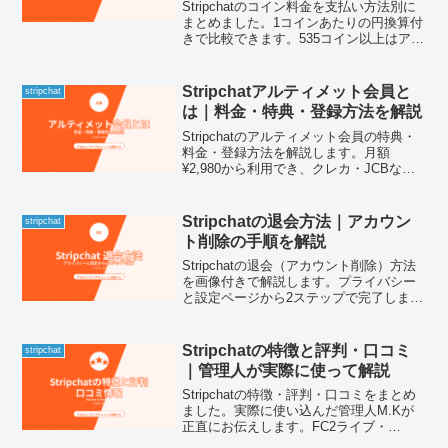
Stripchatのコイン料金を支払い方法別に
まとめました。1コインあたりの円換算付
きで比較できます。535コイン以上はアル
ティメット会員7日間無料付きです
Stripchatアルティメット会員と
stripchat
は｜料金・特典・登録方法を解説
Stripchatのアルティメット会員の特典・
料金・登録方法を解説します。月額
¥2,980から利用でき、クレカ・JCBなら7
日間無料お試しも可能です。
Stripchatの退会方法｜アカウン
stripchat
ト削除の手順を解説
Stripchatの退会（アカウント削除）方法
を画像付きで解説します。プライバシー
と設定ページから2ステップで完了しま
す。退会前に確認しておくことも合わせ
てまとめました。
Stripchatの特徴と評判・口コミ
stripchat
｜管理人が実際に使って解説
Stripchatの特徴・評判・口コミをまとめ
ました。実際に使い込んだ管理人M.Kが
正直にお伝えします。FC2ライブ・
DXLiveとの違いも合わせて解説しますの