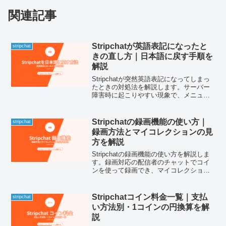
関連記事
Stripchatが英語表記になったと
stripchat
きの直し方｜日本語に戻す手順を
解説
Stripchatが突然英語表記になってしまっ
たときの対処法を解説します。サーバー
障害時に起こりやすい現象で、メニュー
からの切り替えとURL変更の2通りの方法
で日本語に戻せます。
Stripchatの録画機能の使い方｜
stripchat
録画方法とマイコレクションの見
方を解説
Stripchatの録画機能の使い方を解説しま
す。録画対応の配信者のチャットでコイ
ンを使って録画でき、マイコレクション
に保存されます。録画手順・料金・注意
点をまとめました。
Stripchatコイン料金一覧｜支払
stripchat
い方法別・1コインの円換算を解
説